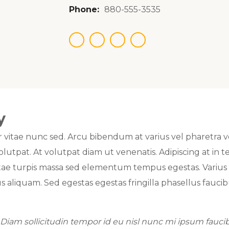
Phone:
880-555-3535
y
itae nunc sed. Arcu bibendum at varius vel pharetra v
olutpat. At volutpat diam ut venenatis. Adipiscing at in 
e turpis massa sed elementum tempus egestas. Varius s
s aliquam. Sed egestas egestas fringilla phasellus fauci
iam sollicitudin tempor id eu nisl nunc mi ipsum faucibu