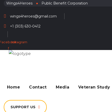
Wings4Heroes
●
Public Benefit Corporation
wings4heroes@gmail.com
+1 (303) 630-0412
Facebook-
Instagram
f
Home
Contact
Media
Veteran Study
SUPPORT US