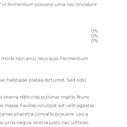
at in fermentum posuere urna nec tincidunt
0
%
0
%
0
%
r morbi non arcu risus quis. Fermentum
hac habitasse platea dictumst. Sed odio
s viverra nibh cras pulvinar mattis. Nunc
 massa. Facilisis volutpat est velit egestas
enas pharetra convallis posuere. Leo a
us urna neque viverra justo nec ultrices.