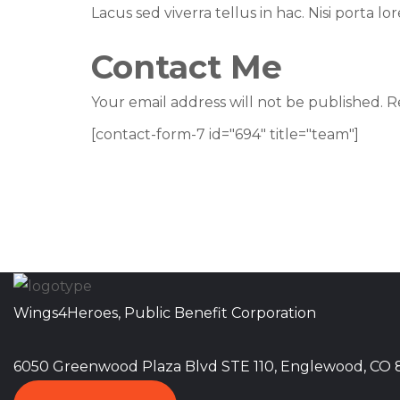
Lacus sed viverra tellus in hac. Nisi porta lo
Contact Me
Your email address will not be published. R
[contact-form-7 id="694" title="team"]
Wings4Heroes, Public Benefit Corporation
6050 Greenwood Plaza Blvd STE 110, Englewood, CO 80