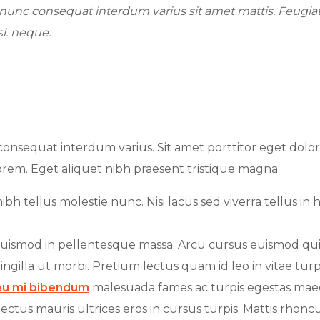
o nunc consequat interdum varius sit amet mattis. Feugi
l. neque.
onsequat interdum varius. Sit amet porttitor eget dolo
orem. Eget aliquet nibh praesent tristique magna.
h tellus molestie nunc. Nisi lacus sed viverra tellus in 
it euismod in pellentesque massa. Arcu cursus euismod qui
ngilla ut morbi. Pretium lectus quam id leo in vitae turpis
 eu mi bibendum
malesuada fames ac turpis egestas maec
ectus mauris ultrices eros in cursus turpis. Mattis rhonc