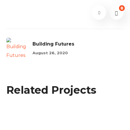
8
Building Futures
August 26, 2020
Gift an Education
Related Projects
Life Better
#EDUCATION
School Education
#EDUCATION
#EDUCATION